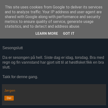
This site uses cookies from Google to deliver its services
and to analyze traffic. Your IP address and user-agent are
shared with Google along with performance and security
metrics to ensure quality of service, generate usage
statistics, and to detect and address abuse.
▼
LEARN MORE
GOT IT
Sesongslutt
Da er sesongen på hell. Siste dag er idag, torsdag. Bra med
regn og fin vannstand har gjort sitt til at høstfisket fikk en bra
slutt.
Takk for denne gang.
Jørgen
Del